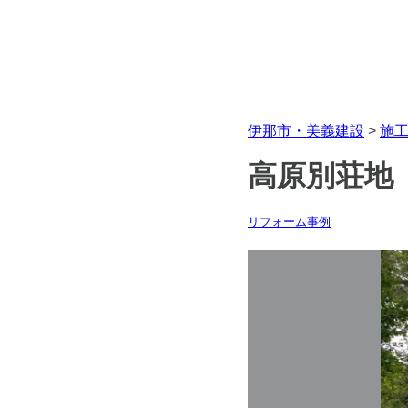
伊那市・美義建設
>
施
高原別荘地
リフォーム事例